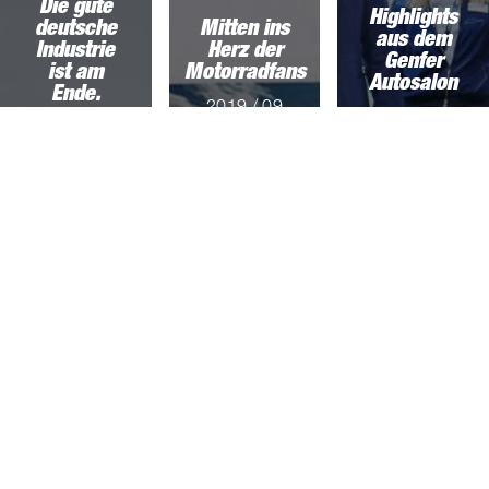
Die gute
Highlights
deutsche
Mitten ins
aus dem
Industrie
Herz der
Genfer
ist am
Motorradfans
Autosalon
Ende.
2019 / 09
2019 / 03
/ 23
2021 / 01
/ 14
/ 13