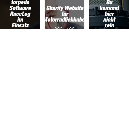
torpedo
Du
Software
Charity Website
kommst
RaceLog
für
hier
im
Motorradliebhaber
nicht
Einsatz
rein
2021 / 08
/ 23
2022 / 02
2021 / 02
/ 21
/ 11